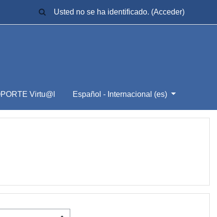
SELECTOR DE BÚSQUEDA DE ENTRADA
Usted no se ha identificado. (
Acceder
)
PORTE Virtu@l
Español - Internacional ‎(es)‎