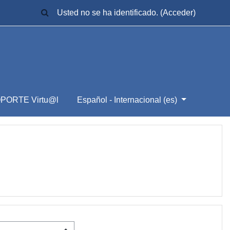
SELECTOR DE BÚSQUEDA DE ENTRADA
Usted no se ha identificado. (
Acceder
)
PORTE Virtu@l
Español - Internacional ‎(es)‎