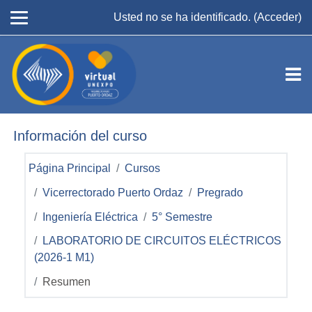
Salta al contenido principal
Usted no se ha identificado. (
Acceder
)
Información del curso
Página Principal
Cursos
Vicerrectorado Puerto Ordaz
Pregrado
Ingeniería Eléctrica
5° Semestre
LABORATORIO DE CIRCUITOS ELÉCTRICOS
(2026-1 M1)
Resumen