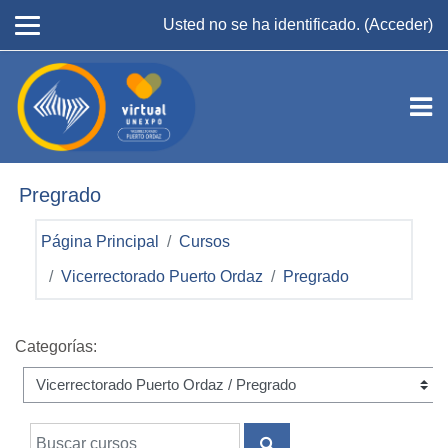
Salta al contenido principal
Usted no se ha identificado. (
Acceder
)
Pregrado
Página Principal
Cursos
Vicerrectorado Puerto Ordaz
Pregrado
Categorías:
Buscar cursos